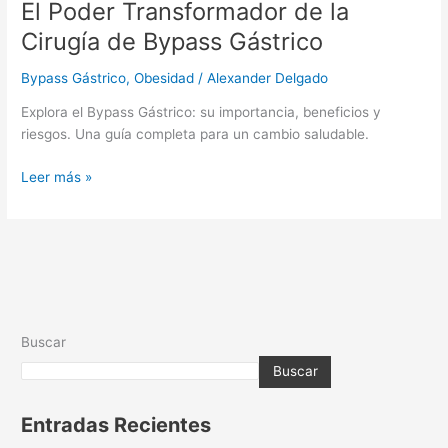
El Poder Transformador de la
de
la
Cirugía de Bypass Gástrico
Cirugía
de
Bypass Gástrico
,
Obesidad
/
Alexander Delgado
Bypass
Explora el Bypass Gástrico: su importancia, beneficios y
Gástrico
riesgos. Una guía completa para un cambio saludable.
Leer más »
Buscar
Buscar
Entradas Recientes