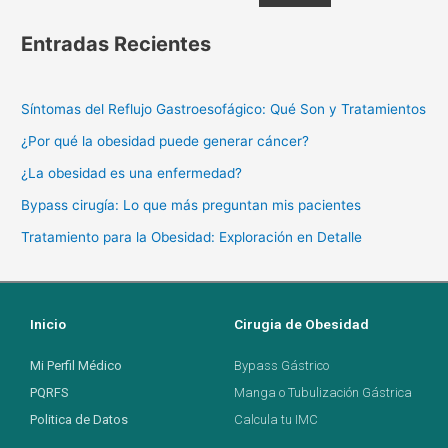
Entradas Recientes
Síntomas del Reflujo Gastroesofágico: Qué Son y Tratamientos
¿Por qué la obesidad puede generar cáncer?
¿La obesidad es una enfermedad?
Bypass cirugía: Lo que más preguntan mis pacientes
Tratamiento para la Obesidad: Exploración en Detalle
Inicio
Cirugia de Obesidad
Mi Perfil Médico
Bypass Gástrico
PQRFS
Manga o Tubulización Gástrica
Politica de Datos
Calcula tu IMC