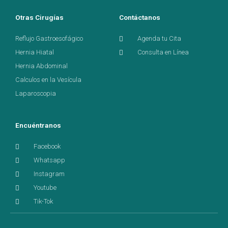
Otras Cirugías
Contáctanos
Reflujo Gastroesofágico
Agenda tu Cita
Hernia Hiatal
Consulta en Línea
Hernia Abdominal
Calculos en la Vesícula
Laparoscopia
Encuéntranos
Facebook
Whatsapp
Instagram
Youtube
Tik-Tok