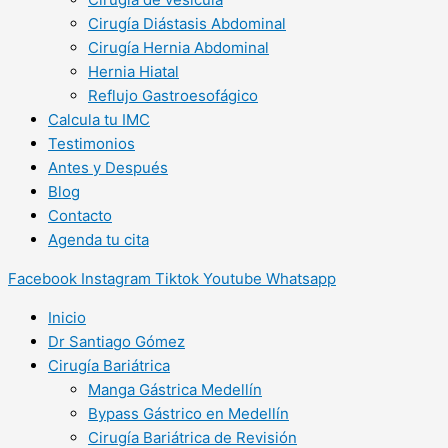
Cirugía Diástasis Abdominal
Cirugía Hernia Abdominal
Hernia Hiatal
Reflujo Gastroesofágico
Calcula tu IMC
Testimonios
Antes y Después
Blog
Contacto
Agenda tu cita
Facebook
Instagram
Tiktok
Youtube
Whatsapp
Inicio
Dr Santiago Gómez
Cirugía Bariátrica
Manga Gástrica Medellín
Bypass Gástrico en Medellín
Cirugía Bariátrica de Revisión