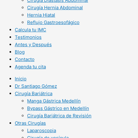
Cirugía Diástasis Abdominal
Cirugía Hernia Abdominal
Hernia Hiatal
Reflujo Gastroesofágico
Calcula tu IMC
Testimonios
Antes y Después
Blog
Contacto
Agenda tu cita
Inicio
Dr Santiago Gómez
Cirugía Bariátrica
Manga Gástrica Medellín
Bypass Gástrico en Medellín
Cirugía Bariátrica de Revisión
Otras Cirugías
Laparoscopia
Cirugía de vesícula