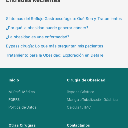
Entradas Recientes
Síntomas del Reflujo Gastroesofágico: Qué Son y Tratamientos
¿Por qué la obesidad puede generar cáncer?
¿La obesidad es una enfermedad?
Bypass cirugía: Lo que más preguntan mis pacientes
Tratamiento para la Obesidad: Exploración en Detalle
Inicio
Cirugia de Obesidad
Mi Perfil Médico
Bypass Gástrico
PQRFS
Manga o Tubulización Gástrica
Politica de Datos
Calcula tu IMC
Otras Cirugías
Contáctanos