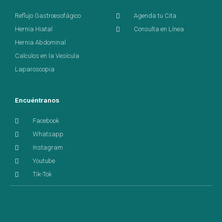
Reflujo Gastroesofágico
Agenda tu Cita
Hernia Hiatal
Consulta en Línea
Hernia Abdominal
Calculos en la Vesícula
Laparoscopia
Encuéntranos
Facebook
Whatsapp
Instagram
Youtube
Tik-Tok