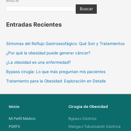
Buscar
Buscar
Entradas Recientes
Síntomas del Reflujo Gastroesofágico: Qué Son y Tratamientos
¿Por qué la obesidad puede generar cáncer?
¿La obesidad es una enfermedad?
Bypass cirugía: Lo que más preguntan mis pacientes
Tratamiento para la Obesidad: Exploración en Detalle
Inicio
Cirugia de Obesidad
Mi Perfil Médico
Bypass Gástrico
PQRFS
Manga o Tubulización Gástrica