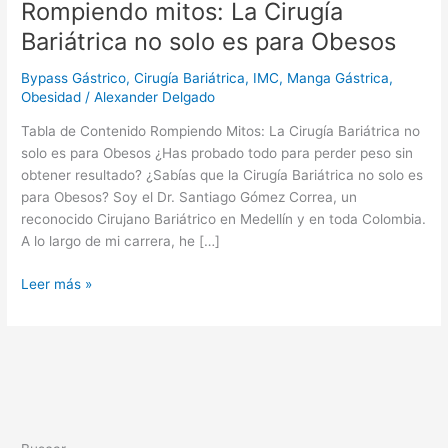
Rompiendo mitos: La Cirugía
Bariátrica
no
Bariátrica no solo es para Obesos
solo
es
Bypass Gástrico
,
Cirugía Bariátrica
,
IMC
,
Manga Gástrica
,
para
Obesidad
/
Alexander Delgado
Obesos
Tabla de Contenido Rompiendo Mitos: La Cirugía Bariátrica no
solo es para Obesos ¿Has probado todo para perder peso sin
obtener resultado? ¿Sabías que la Cirugía Bariátrica no solo es
para Obesos? Soy el Dr. Santiago Gómez Correa, un
reconocido Cirujano Bariátrico en Medellín y en toda Colombia.
A lo largo de mi carrera, he […]
Leer más »