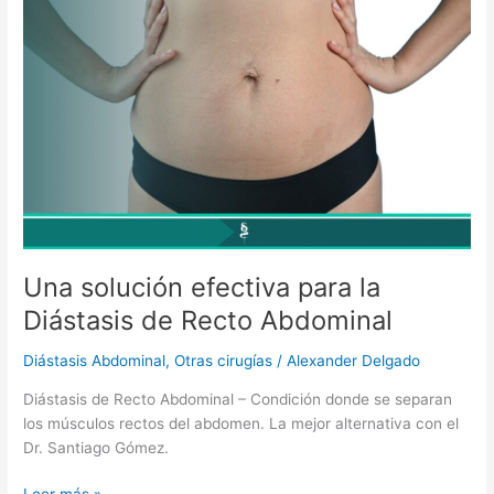
Una
solución
efectiva
para
la
Diástasis
de
Recto
Abdominal
Una solución efectiva para la
Diástasis de Recto Abdominal
Diástasis Abdominal
,
Otras cirugías
/
Alexander Delgado
Diástasis de Recto Abdominal – Condición donde se separan
los músculos rectos del abdomen. La mejor alternativa con el
Dr. Santiago Gómez.