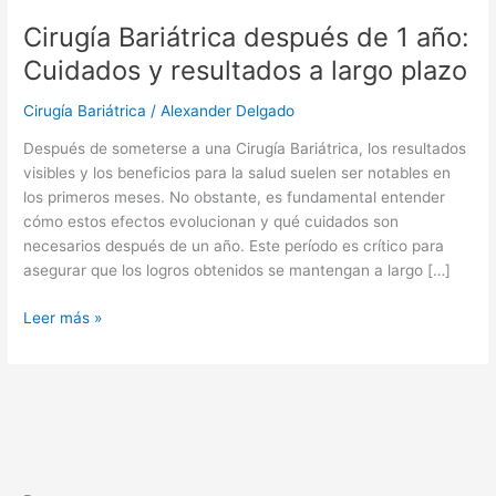
después
Cirugía Bariátrica después de 1 año:
de
1
Cuidados y resultados a largo plazo
año:
Cuidados
Cirugía Bariátrica
/
Alexander Delgado
y
Después de someterse a una Cirugía Bariátrica, los resultados
resultados
visibles y los beneficios para la salud suelen ser notables en
a
los primeros meses. No obstante, es fundamental entender
largo
cómo estos efectos evolucionan y qué cuidados son
plazo
necesarios después de un año. Este período es crítico para
asegurar que los logros obtenidos se mantengan a largo […]
Leer más »