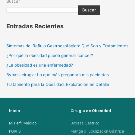
Buscar
Buscar
Entradas Recientes
Síntomas del Reflujo Gastroesofágico: Qué Son y Tratamientos
¿Por qué la obesidad puede generar cáncer?
¿La obesidad es una enfermedad?
Bypass cirugía: Lo que más preguntan mis pacientes
Tratamiento para la Obesidad: Exploración en Detalle
Inicio
Cirugia de Obesidad
Mi Perfil Médico
Bypass Gástrico
PQRFS
Manga o Tubulización Gástrica