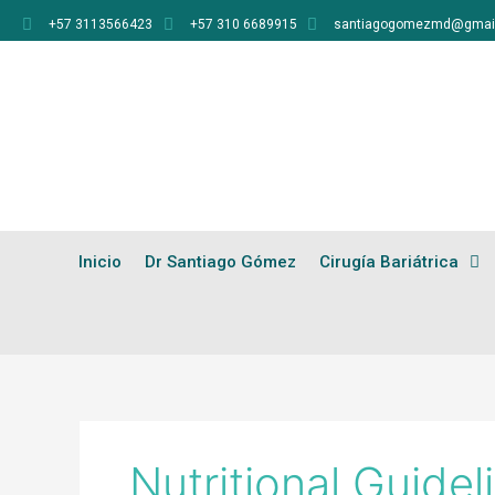
Ir
+57 3113566423
+57 310 6689915
santiagogomezmd@gmai
al
contenido
Inicio
Dr Santiago Gómez
Cirugía Bariátrica
Nutritional Guidel