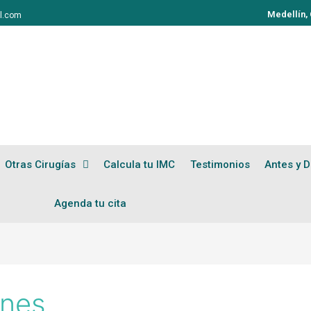
Medellín,
l.com
Otras Cirugías
Calcula tu IMC
Testimonios
Antes y 
Agenda tu cita
ines