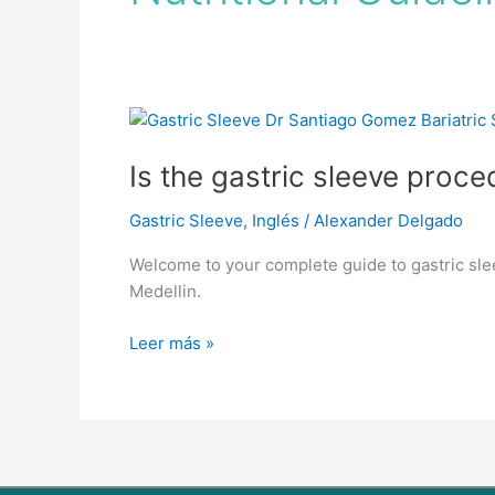
Is
the
Is the gastric sleeve proce
gastric
sleeve
Gastric Sleeve
,
Inglés
/
Alexander Delgado
procedure
the
Welcome to your complete guide to gastric sle
right
Medellin.
choice
for
Leer más »
me?