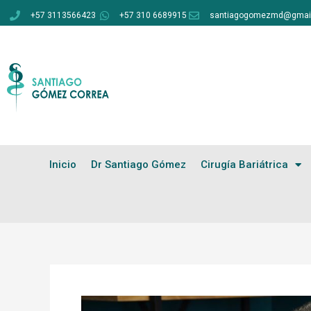
Ir
+57 3113566423
+57 310 6689915
santiagogomezmd@gmai
al
contenido
Inicio
Dr Santiago Gómez
Cirugía Bariátrica